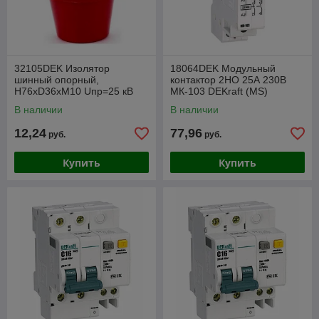
32105DEK Изолятор
18064DEK Модульный
шинный опорный,
контактор 2НО 25А 230В
H76xD36xM10 Uпр=25 кВ
МК-103 DEKraft (MS)
ИО-101 (MS)
В наличии
В наличии
12,24
77,96
руб.
руб.
Купить
Купить