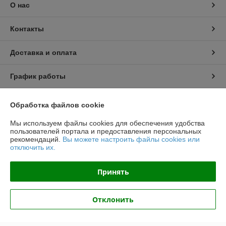
О нас
Контакты
Доставка и оплата
График работы
Полная версия сайта
Обработка файлов cookie
Мы используем файлы cookies для обеспечения удобства
Политика обработки cookies
пользователей портала и предоставления персональных
рекомендаций.
Вы можете настроить файлы cookies или
Сайт создан на платформе Deal.by
отключить их.
Принять
Отклонить
Информация для покупателя