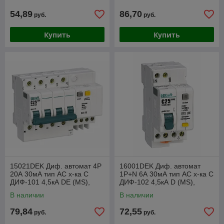
54,89
86,70
руб.
руб.
Купить
Купить
15021DEK Диф. автомат 4Р
16001DEK Диф. автомат
20А 30мА тип AC х-ка С
1Р+N 6А 30мА тип AC х-ка С
ДИФ-101 4,5кА DE (MS),
ДИФ-102 4,5кА D (MS),
6,5мод.
2мод.
В наличии
В наличии
79,84
72,55
руб.
руб.