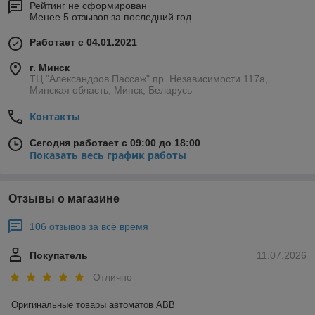
высококачественной электротехнической керамики.
Рейтинг не сформирован
Менее 5 отзывов за последний год
Она не мутнеет, не царапается и обладает абсолютной
пожаробезопасностью. Линейка представлена в
Работает с 04.01.2021
четырех элегантных цветах:
белый, слоновая кость,
серый и коричневый
, что позволяет легко подобрать
г. Минск
идеальный оттенок под вашу отделку.
ТЦ "Александров Пассаж" пр. Независимости 117а,
Минская область, Минск, Беларусь
Надежная контактная группа:
За аутентичным
ретро-дизайном скрывается современный механизм.
Контакты
Розетки оснащены заземляющим контактом и
рассчитаны на подключение мощных современных
Сегодня работает с 09:00 до 18:00
бытовых электроприборов, гарантируя стабильную и
Показать весь график работы
безопасную работу.
Эстетика открытого монтажа:
Серия Арбат
разработана специально для наружной проводки.
Отзывы о магазине
Розетки гармонично сочетаются с витыми
декоративными кабелями, фарфоровыми изоляторами
106 отзывов за всё время
и деревянными подложками, создавая цельную и
завершенную композицию на стенах.
Покупатель
11.07.2026
Продуманная конструкция:
Удобный подвод
провода и надежная фиксация механизма делают
Отлично
монтаж быстрым и аккуратным.
Оригинальные товары автоматов ABB
Оригинальная ретро-электрика в 220shop.by