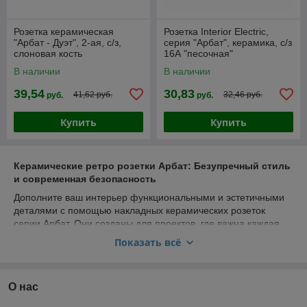
Розетка керамическая
Розетка Interior Electric,
"Арбат - Дуэт", 2-ая, с/з,
серия "Арбат", керамика, с/з
слоновая кость
16А "песочная"
В наличии
В наличии
39,54
30,83
41,62 руб.
32,46 руб.
руб.
руб.
Купить
Купить
Керамические ретро розетки Арбат: Безупречный стиль
и современная безопасность
Дополните ваш интерьер функциональными и эстетичными
деталями с помощью накладных керамических розеток
серии Арбат. Они созданы для проектов, где важна каждая
мелочь — будь то уютный деревянный загородный дом,
Показать всё
стильная квартира в духе лофт, элегантный прованс или
классический винтаж.
Ключевые особенности розеток серии Арбат:
О нас
Премиальные материалы:
Корпус изготовлен из