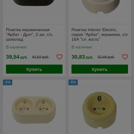
Розетка керамическая
Розетка Interior Electric,
"Арбат - Дуэт", 2-ая, с/з,
серия "Арбат", керамика, с/з
шоколад
16А "сл. кость"
В наличии
В наличии
39,54
30,83
41,62 руб.
32,46 руб.
руб.
руб.
Купить
Купить
-5%
-5%