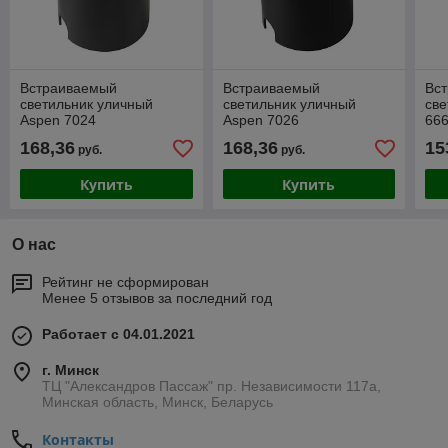
Встраиваемый
Встраиваемый
Вс
светильник уличный
светильник уличный
све
Aspen 7024
Aspen 7026
66
168,36
168,36
15
руб.
руб.
Купить
Купить
О нас
Рейтинг не сформирован
Менее 5 отзывов за последний год
Работает с 04.01.2021
г. Минск
ТЦ "Александров Пассаж" пр. Независимости 117а,
Минская область, Минск, Беларусь
Контакты