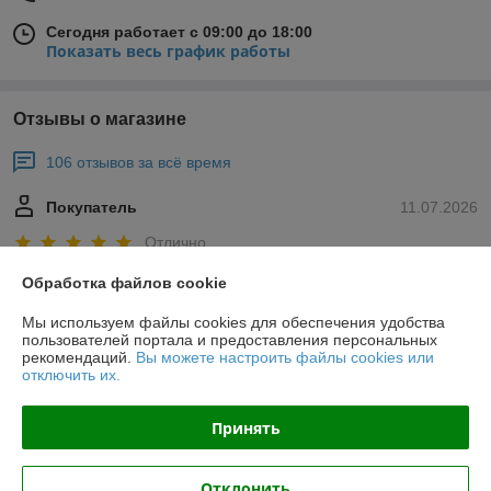
Сегодня работает с 09:00 до 18:00
Показать весь график работы
Отзывы о магазине
106 отзывов за всё время
Покупатель
11.07.2026
Отлично
Обработка файлов cookie
Оригинальные товары автоматов ABB
Мы используем файлы cookies для обеспечения удобства
пользователей портала и предоставления персональных
Ольга
02.07.2026
рекомендаций.
Вы можете настроить файлы cookies или
отключить их.
Отлично
Показать все отзывы
Принять
Отклонить