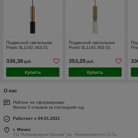
Подвесной светильник
Подвесной светильник
Под
Prietti SL1192.343.01
Prietti SL1192.353.01
Pri
336,38
353,25
33
руб.
руб.
Купить
Купить
О нас
Рейтинг не сформирован
Менее 5 отзывов за последний год
Работает с 04.01.2021
г. Минск
ТЦ "Александров Пассаж" пр. Независимости 117а,