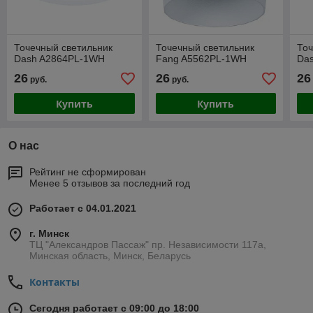
Точечный светильник
Точечный светильник
Точ
Dash A2864PL-1WH
Fang A5562PL-1WH
Da
26
26
26
руб.
руб.
Купить
Купить
О нас
Рейтинг не сформирован
Менее 5 отзывов за последний год
Работает с 04.01.2021
г. Минск
ТЦ "Александров Пассаж" пр. Независимости 117а,
Минская область, Минск, Беларусь
Контакты
Сегодня работает с 09:00 до 18:00