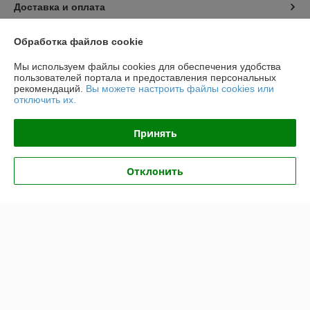
Доставка и оплата
График работы
Обработка файлов cookie
Мы используем файлы cookies для обеспечения удобства
Полная версия сайта
пользователей портала и предоставления персональных
рекомендаций.
Вы можете настроить файлы cookies или
отключить их.
Политика обработки cookies
Принять
Сайт создан на платформе Deal.by
Отклонить
Информация для покупателя
Индивидуальный предприниматель:
ИП Крук Сергей Иванович
г. Минск ул. Прушинских дом 6 , кв 133
Регистрационный номер ЕГР: 193513378
УНП: 193513378