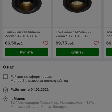
Точечный светильник
Точечный светильник
Точ
Zoom ST701.438.07
Zoom ST701.438.12
Zo
66,50
99,75
66
руб.
руб.
Купить
Купить
О нас
Рейтинг не сформирован
Менее 5 отзывов за последний год
Работает с 04.01.2021
г. Минск
ТЦ "Александров Пассаж" пр. Независимости 117а,
Минская область, Минск, Беларусь