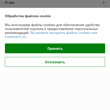
О нас
Контакты
Обработка файлов cookie
Мы используем файлы cookies для обеспечения удобства
Доставка и оплата
пользователей портала и предоставления персональных
рекомендаций.
Вы можете настроить файлы cookies или
отключить их.
График работы
Принять
Полная версия сайта
Политика обработки cookies
Отклонить
Сайт создан на платформе Deal.by
Информация для покупателя