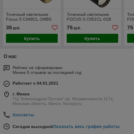
Точечный светильник
Точечный светильник
Точ
Focus S C048CL-1WBS
FOCUS S C051CL-01B
FO
35
75
75
руб.
руб.
Купить
Купить
О нас
Рейтинг не сформирован
Менее 5 отзывов за последний год
Работает с 04.01.2021
г. Минск
ТЦ "Александров Пассаж" пр. Независимости 117а,
Минская область, Минск, Беларусь
Контакты
Показать весь график работы
Сегодня выходной