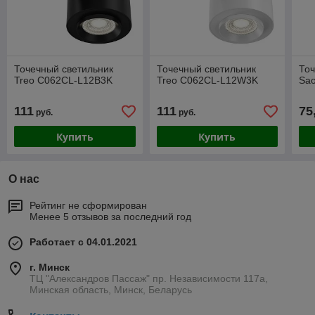
Точечный светильник
Точечный светильник
Точ
Treo C062CL-L12B3K
Treo C062CL-L12W3K
Sa
111
111
75
руб.
руб.
Купить
Купить
О нас
Рейтинг не сформирован
Менее 5 отзывов за последний год
Работает с 04.01.2021
г. Минск
ТЦ "Александров Пассаж" пр. Независимости 117а,
Минская область, Минск, Беларусь