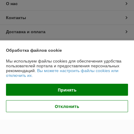
О нас
Контакты
Доставка и оплата
График работы
Обработка файлов cookie
Полная версия сайта
Мы используем файлы cookies для обеспечения удобства
пользователей портала и предоставления персональных
рекомендаций.
Вы можете настроить файлы cookies или
Политика обработки cookies
отключить их.
Сайт создан на платформе Deal.by
Принять
Отклонить
Информация для покупателя