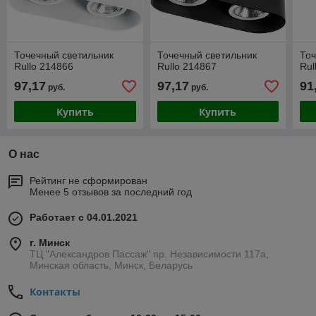
Точечный светильник
Точечный светильник
Точ
Rullo 214866
Rullo 214867
Rul
97,17
97,17
91
руб.
руб.
Купить
Купить
О нас
Рейтинг не сформирован
Менее 5 отзывов за последний год
Работает с 04.01.2021
г. Минск
ТЦ "Александров Пассаж" пр. Независимости 117а,
Минская область, Минск, Беларусь
Контакты