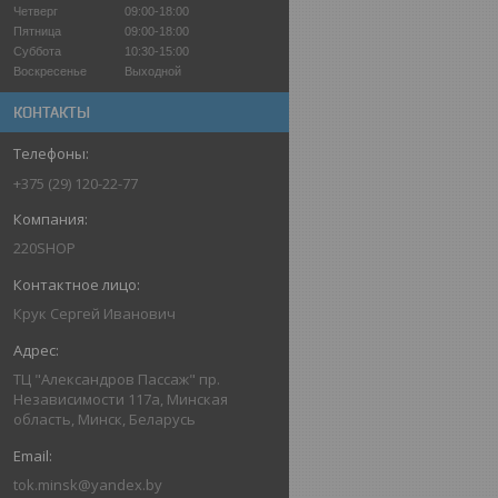
Четверг
09:00-18:00
Пятница
09:00-18:00
Суббота
10:30-15:00
Воскресенье
Выходной
КОНТАКТЫ
+375 (29) 120-22-77
220SHOP
Крук Сергей Иванович
ТЦ "Александров Пассаж" пр.
Независимости 117а, Минская
область, Минск, Беларусь
tok.minsk@yandex.by