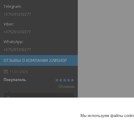
+375291202277
+375291202277
+375291202277
ОТЗЫВЫ О КОМПАНИИ 220SHOP
11.07.2026
Покупатель
Отлично
Оригинальные товары автоматов
ABB
Автоматический выключатель
Мы используем файлы cookie
ABB SH202-C32, 2P, 32А,
характеристика C, 6kA
ГЕРМАНИЯ