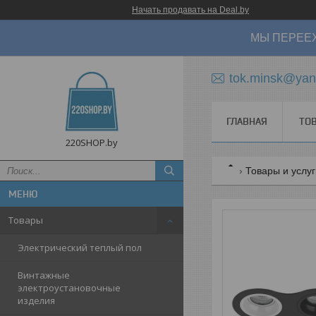
Начать продавать на Deal.by
МЫ ПЕРЕЕХ
tok.minsk@yan
ГЛАВНАЯ
ТО
220SHOP.by
Товары и услу
Товары
Электрический теплый пол
Винтажные
электроустановочные
изделия