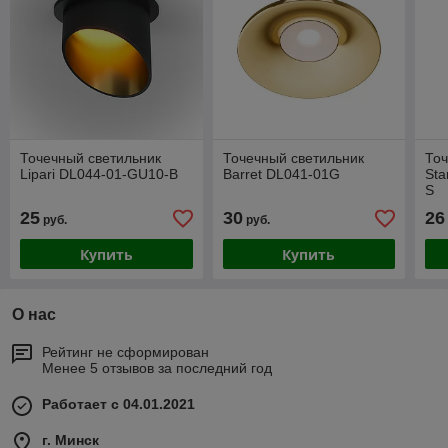
Точечный светильник
Точечный светильник
Точ
Lipari DL044-01-GU10-B
Barret DL041-01G
Sta
S
25
30
26
руб.
руб.
Купить
Купить
О нас
Рейтинг не сформирован
Менее 5 отзывов за последний год
Работает с 04.01.2021
г. Минск