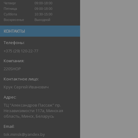
Четверг
09:00-18:00
Пятница
09:00-18:00
Суббота
10:30-15:00
Воскресенье
Выходной
КОНТАКТЫ
+375 (29) 120-22-77
220SHOP
Крук Сергей Иванович
ТЦ "Александров Пассаж" пр.
Независимости 117а, Минская
область, Минск, Беларусь
tok.minsk@yandex.by