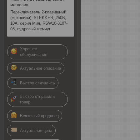
магнолия
Переключатель 2-клавишный
(механизм), STEKKER, 250В,
10А, серия Мия, RSW10-3107-
08, пудровый жемчуг
Хорошее
обслуживание
Актуальное описание
Быстро связались
Быстро отправили
товар
Вежливый продавец
Актуальная цена