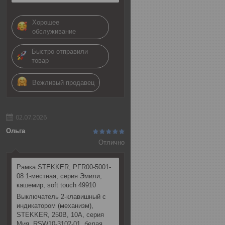
Хорошее
обслуживание
Быстро отправили
товар
Вежливый продавец
02.07.2026
Ольга
Отлично
Рамка STEKKER, PFR00-5001-
08 1-местная, серия Эмили,
кашемир, soft touch 49910
Выключатель 2-клавишный c
индикатором (механизм),
STEKKER, 250В, 10А, серия
Мия, RSW10-3102-01, белая