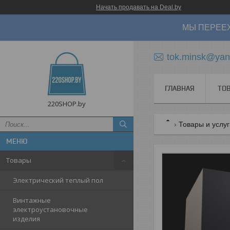
Начать продавать на Deal.by
МЫ ПЕРЕЕХ
tok.minsk@yan
ГЛАВНАЯ
ТО
220SHOP.by
Товары и услу
Товары
Электрический теплый пол
Винтажные
электроустановочные
изделия