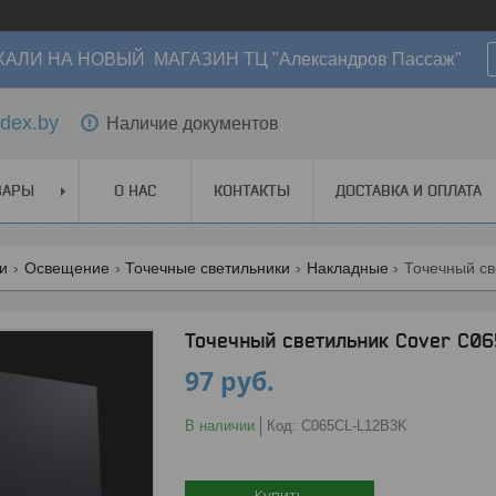
АЛИ НА НОВЫЙ МАГАЗИН ТЦ "Александров Пассаж"
dex.by
Наличие документов
ВАРЫ
О НАС
КОНТАКТЫ
ДОСТАВКА И ОПЛАТА
ги
Освещение
Точечные светильники
Накладные
Точечный св
Точечный светильник Cover C06
97
руб.
В наличии
Код:
C065CL-L12B3K
Купить