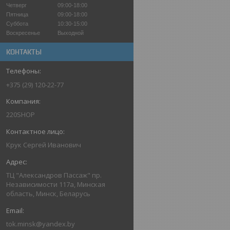
Четверг
09:00-18:00
Пятница
09:00-18:00
Суббота
10:30-15:00
Воскресенье
Выходной
КОНТАКТЫ
+375 (29) 120-22-77
220SHOP
Крук Сергей Иванович
ТЦ "Александров Пассаж" пр.
Независимости 117а, Минская
область, Минск, Беларусь
tok.minsk@yandex.by