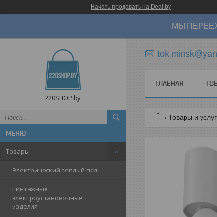
Начать продавать на Deal.by
МЫ ПЕРЕЕХ
tok.minsk@yan
ГЛАВНАЯ
ТО
220SHOP.by
Товары и услу
Товары
Электрический теплый пол
Винтажные
электроустановочные
изделия