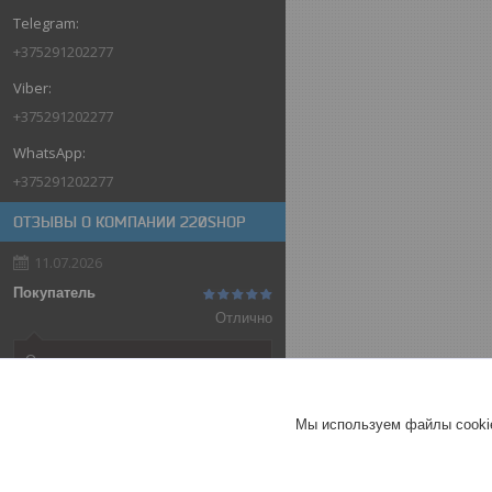
+375291202277
+375291202277
+375291202277
ОТЗЫВЫ О КОМПАНИИ 220SHOP
11.07.2026
Покупатель
Отлично
Оригинальные товары автоматов
ABB
Автоматический выключатель
Мы используем файлы cookie
ABB SH202-C32, 2P, 32А,
характеристика C, 6kA
ГЕРМАНИЯ