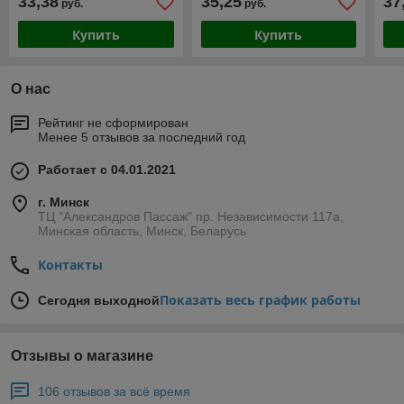
33,38
35,25
37
руб.
руб.
Купить
Купить
О нас
Рейтинг не сформирован
Менее 5 отзывов за последний год
Работает с 04.01.2021
г. Минск
ТЦ "Александров Пассаж" пр. Независимости 117а,
Минская область, Минск, Беларусь
Контакты
Показать весь график работы
Сегодня выходной
Отзывы о магазине
106 отзывов за всё время