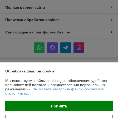
Полная версия сайта
Политика обработки cookies
Сайт создан на платформе Deal.by
Информация для покупателя
Обработка файлов cookie
Индивидуальный предприниматель:
ИП Крук Сергей Иванович
г. Минск ул. Прушинских дом 6 , кв 133
Мы используем файлы cookies для обеспечения удобства
пользователей портала и предоставления персональных
Регистрационный номер ЕГР: 193513378
рекомендаций.
Вы можете настроить файлы cookies или
отключить их.
УНП: 193513378
Регистрационный орган: Минский горисполком
Принять
Дата регистрации компании: 24.02.2021