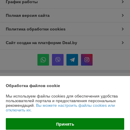
График работы
Полная версия сайта
Политика обработки cookies
Сайт создан на платформе Deal.by
Информация для покупателя
Обработка файлов cookie
Индивидуальный предприниматель:
ИП Крук Сергей Иванович
г. Минск ул. Прушинских дом 6 , кв 133
Мы используем файлы cookies для обеспечения удобства
пользователей портала и предоставления персональных
Регистрационный номер ЕГР: 193513378
рекомендаций.
Вы можете настроить файлы cookies или
отключить их.
УНП: 193513378
Регистрационный орган: Минский горисполком
Принять