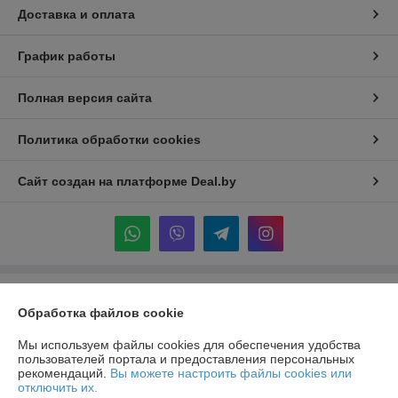
Доставка и оплата
График работы
Полная версия сайта
Политика обработки cookies
Сайт создан на платформе Deal.by
Информация для покупателя
Обработка файлов cookie
Индивидуальный предприниматель:
ИП Крук Сергей Иванович
г. Минск ул. Прушинских дом 6 , кв 133
Мы используем файлы cookies для обеспечения удобства
пользователей портала и предоставления персональных
Регистрационный номер ЕГР: 193513378
рекомендаций.
Вы можете настроить файлы cookies или
отключить их.
УНП: 193513378