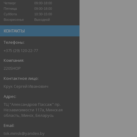
Четверг
09:00-18:00
Пятница
09:00-18:00
Суббота
10:30-15:00
Воскресенье
Выходной
КОНТАКТЫ
+375 (29) 120-22-77
220SHOP
Крук Сергей Иванович
ТЦ "Александров Пассаж" пр.
Независимости 117а, Минская
область, Минск, Беларусь
tok.minsk@yandex.by