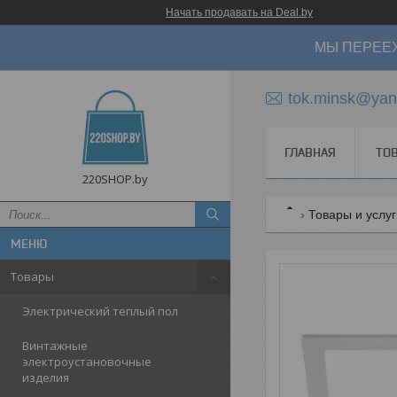
Начать продавать на Deal.by
МЫ ПЕРЕЕХ
tok.minsk@yan
ГЛАВНАЯ
ТО
220SHOP.by
Товары и услу
Товары
Электрический теплый пол
Винтажные
электроустановочные
изделия