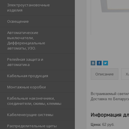
Электроустановочные
изделия
Освещение
Автоматические
выключатели,
Дифференциальные
автоматы, УЗО.
Релейная защита и
автоматика
Описание
Х
Кабельная продукция
Монтажные коробки
Встраиваемый светиль
Кабельные наконечники,
Доставка по Беларус
соединители, сжимы, клеммы
Информация дл
Кабеленесущие системы
Цена:
62
руб.
Распределительные щиты