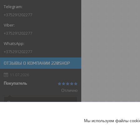
+375291202277
+375291202277
+375291202277
ОТЗЫВЫ О КОМПАНИИ 220SHOP
11.07.2026
Покупатель
Отлично
Оригинальные товары автоматов
ABB
Автоматический выключатель
Мы используем файлы cookie
ABB SH202-C32, 2P, 32А,
характеристика C, 6kA
ГЕРМАНИЯ