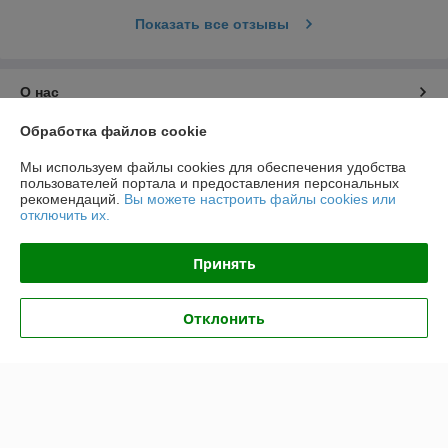
Показать все отзывы
О нас
Обработка файлов cookie
Контакты
Мы используем файлы cookies для обеспечения удобства
пользователей портала и предоставления персональных
Доставка и оплата
рекомендаций.
Вы можете настроить файлы cookies или
отключить их.
График работы
Принять
Полная версия сайта
Отклонить
Политика обработки cookies
Сайт создан на платформе Deal.by