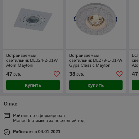
Встраиваемый
Встраиваемый
Вс
светильник DL024-2-01W
светильник DL279-1-01-W
све
Atom Maytoni
Gyps Classic Maytoni
Ato
47
38
47
руб.
руб.
Купить
Купить
О нас
Рейтинг не сформирован
Менее 5 отзывов за последний год
Работает с 04.01.2021