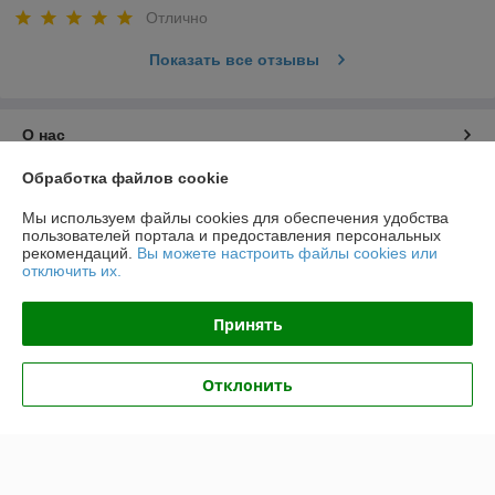
Отлично
Показать все отзывы
О нас
Обработка файлов cookie
Контакты
Мы используем файлы cookies для обеспечения удобства
пользователей портала и предоставления персональных
Доставка и оплата
рекомендаций.
Вы можете настроить файлы cookies или
отключить их.
График работы
Принять
Полная версия сайта
Отклонить
Политика обработки cookies
Сайт создан на платформе Deal.by