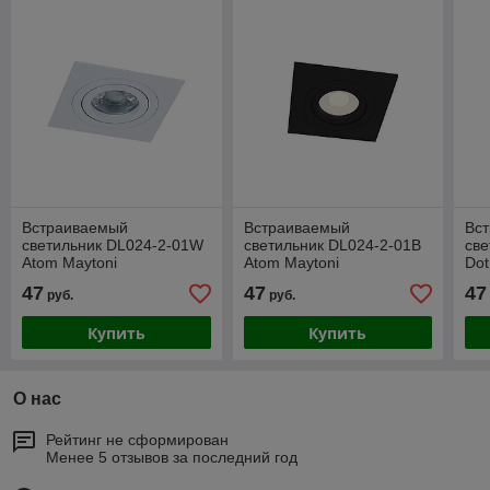
Встраиваемый
Встраиваемый
Вс
светильник DL024-2-01W
светильник DL024-2-01B
све
Atom Maytoni
Atom Maytoni
Dot
47
47
47
руб.
руб.
Купить
Купить
О нас
Рейтинг не сформирован
Менее 5 отзывов за последний год