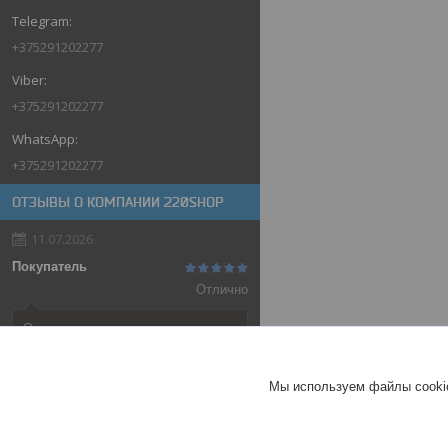
+375291202277
+375291202277
+375291202277
ОТЗЫВЫ О КОМПАНИИ 220SHOP
11.07.2026
Покупатель
Отлично
Оригинальные товары автоматов
ABB
Автоматический выключатель
Мы используем файлы cookie
ABB SH202-C32, 2P, 32А,
характеристика C, 6kA
ГЕРМАНИЯ