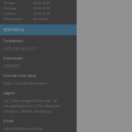
Четверг
09:00-18:00
Пятница
09:00-18:00
Суббота
10:30-15:00
Воскресенье
Выходной
КОНТАКТЫ
+375 (29) 120-22-77
220SHOP
Крук Сергей Иванович
ТЦ "Александров Пассаж" пр.
Независимости 117а, Минская
область, Минск, Беларусь
tok.minsk@yandex.by