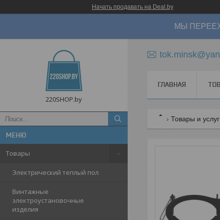
Начать продавать на Deal.by
МЫ ПЕРЕЕХ
tok.minsk@yan
ГЛАВНАЯ
ТО
220SHOP.by
Товары и услу
Товары
Электрический теплый пол
Винтажные
электроустановочные
изделия