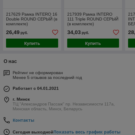
217629 Рамка INTERO 16
217939 Рамка INTERO
217
Double ROUND СЕРЫЙ (в
111 Triple ROUND СЕРЫЙ
IN
комплекте)
(в комплекте)
БЕЛ
26,49
34,03
28
руб.
руб.
Купить
Купить
О нас
Рейтинг не сформирован
Менее 5 отзывов за последний год
Работает с 04.01.2021
г. Минск
ТЦ "Александров Пассаж" пр. Независимости 117а,
Минская область, Минск, Беларусь
Контакты
Показать весь график работы
Сегодня выходной