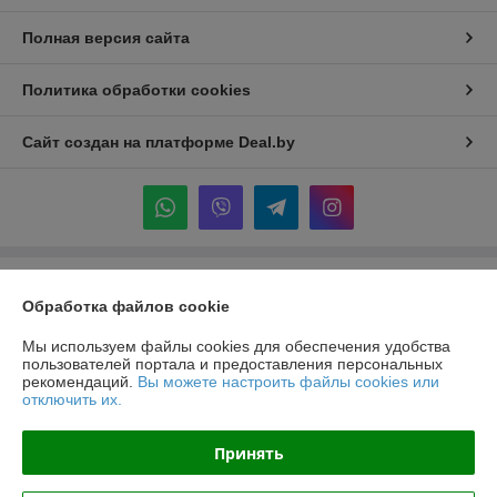
Полная версия сайта
Политика обработки cookies
Сайт создан на платформе Deal.by
Информация для покупателя
Обработка файлов cookie
Индивидуальный предприниматель:
ИП Крук Сергей Иванович
г. Минск ул. Прушинских дом 6 , кв 133
Мы используем файлы cookies для обеспечения удобства
пользователей портала и предоставления персональных
Регистрационный номер ЕГР: 193513378
рекомендаций.
Вы можете настроить файлы cookies или
отключить их.
УНП: 193513378
Регистрационный орган: Минский горисполком
Принять
Дата регистрации компании: 24.02.2021