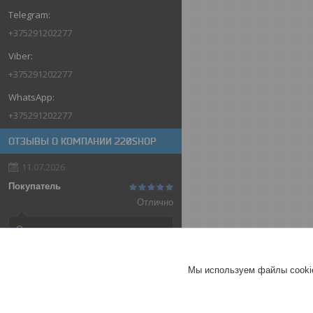
+375291202277
+375291202277
+375291202277
ОТЗЫВЫ О КОМПАНИИ 220SHOP
11.07.2026
Покупатель
Отлично
Оригинальные товары автоматов
ABB
Автоматический выключатель
Мы используем файлы cookie
ABB SH202-C32, 2P, 32А,
характеристика C, 6kA
ГЕРМАНИЯ