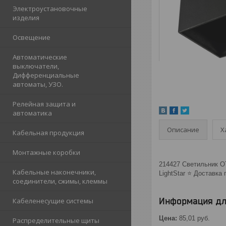
Электроустановочные
изделия
Освещение
Автоматические
выключатели,
Дифференциальные
автоматы, УЗО.
Релейная защита и
автоматика
Описание
Х
Кабельная продукция
Монтажные коробки
214427 Светильник O
Кабельные наконечники,
LightStar ⭐️ Доставка
соединители, сжимы, клеммы
Информация дл
Кабеленесущие системы
Цена:
85,01
руб.
Распределительные щиты