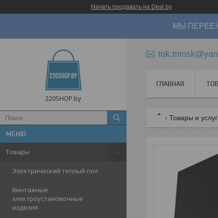
Начать продавать на Deal.by
МЫ ПЕРЕЕХ
tok.minsk@yan
ГЛАВНАЯ
ТО
220SHOP.by
Товары и услу
Товары
Электрический теплый пол
Винтажные
электроустановочные
изделия