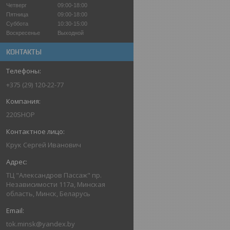
Четверг
09:00-18:00
Пятница
09:00-18:00
Суббота
10:30-15:00
Воскресенье
Выходной
КОНТАКТЫ
+375 (29) 120-22-77
220SHOP
Крук Сергей Иванович
ТЦ "Александров Пассаж" пр.
Независимости 117а, Минская
область, Минск, Беларусь
tok.minsk@yandex.by