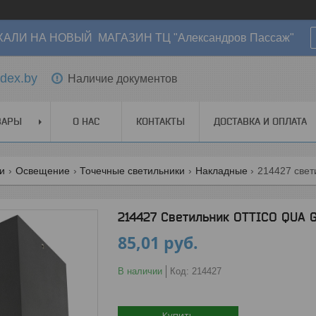
АЛИ НА НОВЫЙ МАГАЗИН ТЦ "Александров Пассаж"
dex.by
Наличие документов
ВАРЫ
О НАС
КОНТАКТЫ
ДОСТАВКА И ОПЛАТА
ги
Освещение
Точечные светильники
Накладные
214427 свет
214427 Светильник OTTICO QUA 
85,01
руб.
В наличии
Код:
214427
Купить