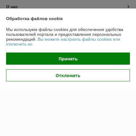
О нас
Обработка файлов cookie
Контакты
Мы используем файлы cookies для обеспечения удобства
пользователей портала и предоставления персональных
Доставка и оплата
рекомендаций.
Вы можете настроить файлы cookies или
отключить их.
График работы
Принять
Полная версия сайта
Отклонить
Политика обработки cookies
Сайт создан на платформе Deal.by
Информация для покупателя