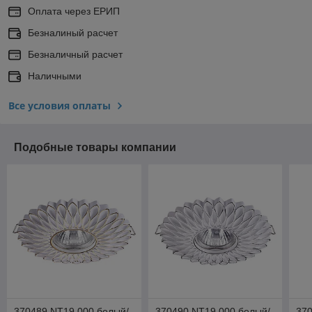
Оплата через ЕРИП
Безналиный расчет
Безналичный расчет
Наличными
Все условия оплаты
Подобные товары компании
370489 NT19 000 белый/
370490 NT19 000 белый/
370