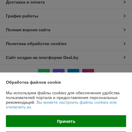
Доставка и оплата
График работы
Полная версия сайта
Политика обработки cookies
Сайт создан на платформе Deal.by
Обработка файлов cookie
Мы используем файлы cookies для обеспечения удобства
Информация для покупателя
пользователей портала и предоставления персональных
рекомендаций.
Вы можете настроить файлы cookies или
Индивидуальный предприниматель:
ИП Крук Сергей Иванович
отключить их.
г. Минск ул. Прушинских дом 6 , кв 133
Регистрационный номер ЕГР: 193513378
Принять
УНП: 193513378