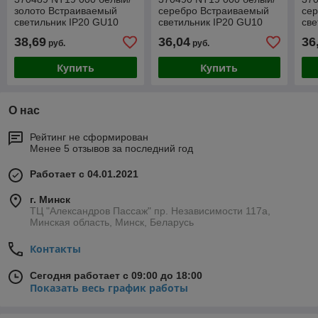
золото Встраиваемый
серебро Встраиваемый
се
светильник IP20 GU10
светильник IP20 GU10
све
50W 220V PATTERN
50W 220V PATTERN
50
38,69
36,04
36
руб.
руб.
Купить
Купить
О нас
Рейтинг не сформирован
Менее 5 отзывов за последний год
Работает с 04.01.2021
г. Минск
ТЦ "Александров Пассаж" пр. Независимости 117а,
Минская область, Минск, Беларусь
Контакты
Сегодня работает с 09:00 до 18:00
Показать весь график работы