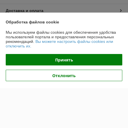
Доставка и оплата
Обработка файлов cookie
График работы
Мы используем файлы cookies для обеспечения удобства
пользователей портала и предоставления персональных
Полная версия сайта
рекомендаций.
Вы можете настроить файлы cookies или
отключить их.
Политика обработки cookies
Принять
Сайт создан на платформе Deal.by
Отклонить
Информация для покупателя
Индивидуальный предприниматель:
ИП Крук Сергей Иванович
г. Минск ул. Прушинских дом 6 , кв 133
Регистрационный номер ЕГР: 193513378