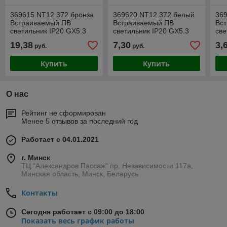
369615 NT12 372 бронза
369620 NT12 372 белый
36
Встраиваемый ПВ
Встраиваемый ПВ
Вс
светильник IP20 GX5.3
светильник IP20 GX5.3
све
50W 12V COIL
50W 12V COIL
50
19,38
7,30
3,
руб.
руб.
Купить
Купить
О нас
Рейтинг не сформирован
Менее 5 отзывов за последний год
Работает с 04.01.2021
г. Минск
ТЦ "Александров Пассаж" пр. Независимости 117а,
Минская область, Минск, Беларусь
Контакты
Сегодня работает с 09:00 до 18:00
Показать весь график работы