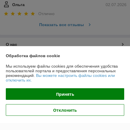
Ольга
02.07.2026
Отлично
Показать все отзывы
О нас
Обработка файлов cookie
Контакты
Мы используем файлы cookies для обеспечения удобства
пользователей портала и предоставления персональных
Доставка и оплата
рекомендаций.
Вы можете настроить файлы cookies или
отключить их.
График работы
Принять
Полная версия сайта
Отклонить
Политика обработки cookies
Сайт создан на платформе Deal.by