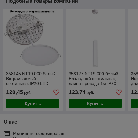
Подобные товары компании
358145 NT19 000 белый
358127 NT19 000 белый
35
Встраиваемый
Накладной светильник,
Нак
светильник IP20 LED
длина провода 1м IP20
дли
3000K 24W 85 - 265V
LED 3000K 12W 160 -
LED
120,45
123,74
12
руб.
руб.
MOON
265V MODO
26
Купить
Купить
О нас
Рейтинг не сформирован