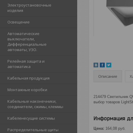
Электроустановочные
изделия
Освещение
Автоматические
выключатели,
Дифференциальные
автоматы, УЗО.
Релейная защита и
автоматика
Описание
Х
Кабельная продукция
Монтажные коробки
214479 Светильник Q
Кабельные наконечники,
выбор товаров LightSt
соединители, сжимы, клеммы
Информация дл
Кабеленесущие системы
Цена:
164,08
руб.
Распределительные щиты