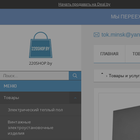
Начать продавать на Deal.by
МЫ ПЕРЕЕХ
tok.minsk@yan
ГЛАВНАЯ
ТО
220SHOP.by
Товары и услу
Товары
Электрический теплый пол
Винтажные
электроустановочные
изделия