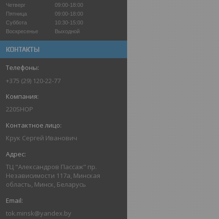
Четверг
09:00-18:00
Пятница
09:00-18:00
Суббота
10:30-15:00
Воскресенье
Выходной
КОНТАКТЫ
+375 (29) 120-22-77
220SHOP
Крук Сергей Иванович
ТЦ "Александров Пассаж" пр.
Независимости 117а, Минская
область, Минск, Беларусь
tok.minsk@yandex.by