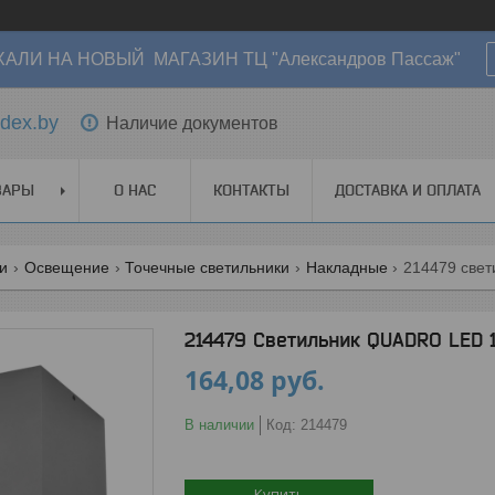
АЛИ НА НОВЫЙ МАГАЗИН ТЦ "Александров Пассаж"
dex.by
Наличие документов
ВАРЫ
О НАС
КОНТАКТЫ
ДОСТАВКА И ОПЛАТА
ги
Освещение
Точечные светильники
Накладные
214479 свет
214479 Светильник QUADRO LED 
164,08
руб.
В наличии
Код:
214479
Купить