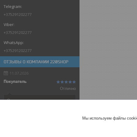
+375291202277
+375291202277
+375291202277
ОТЗЫВЫ О КОМПАНИИ 220SHOP
11.07.2026
Покупатель
Отлично
Оригинальные товары автоматов
ABB
Автоматический выключатель
Мы используем файлы cookie
ABB SH202-C32, 2P, 32А,
характеристика C, 6kA
ГЕРМАНИЯ