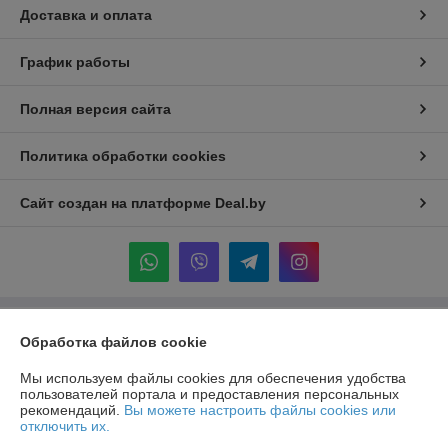
Доставка и оплата
График работы
Полная версия сайта
Политика обработки cookies
Сайт создан на платформе Deal.by
Информация для покупателя
Обработка файлов cookie
Индивидуальный предприниматель:
ИП Крук Сергей Иванович
Мы используем файлы cookies для обеспечения удобства
г. Минск ул. Прушинских дом 6 , кв 133
пользователей портала и предоставления персональных
рекомендаций.
Вы можете настроить файлы cookies или
Регистрационный номер ЕГР: 193513378
отключить их.
УНП: 193513378