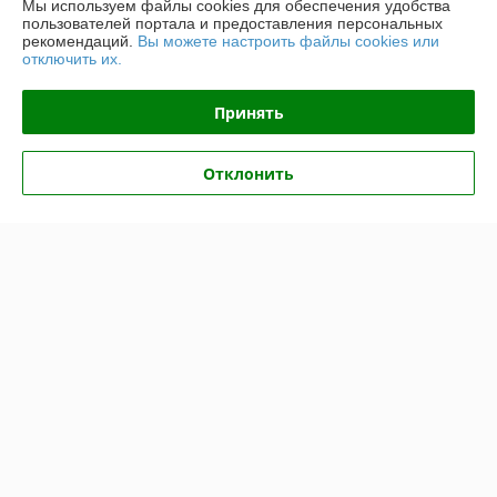
Мы используем файлы cookies для обеспечения удобства
пользователей портала и предоставления персональных
рекомендаций.
Вы можете настроить файлы cookies или
Показать все отзывы
отключить их.
Принять
О нас
Контакты
Отклонить
Доставка и оплата
График работы
Полная версия сайта
Политика обработки cookies
Сайт создан на платформе Deal.by