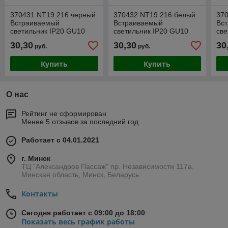
370431 NT19 216 черный
370432 NT19 216 белый
37
Встраиваемый
Встраиваемый
Вс
светильник IP20 GU10
светильник IP20 GU10
све
50W 220V BUTT
50W 220V BUTT
50
30,30
30,30
30
руб.
руб.
Купить
Купить
О нас
Рейтинг не сформирован
Менее 5 отзывов за последний год
Работает с 04.01.2021
г. Минск
ТЦ "Александров Пассаж" пр. Независимости 117а,
Минская область, Минск, Беларусь
Контакты
Сегодня работает с 09:00 до 18:00
Показать весь график работы