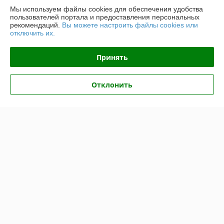
Мы используем файлы cookies для обеспечения удобства
пользователей портала и предоставления персональных
Доставка и оплата
рекомендаций.
Вы можете настроить файлы cookies или
отключить их.
График работы
Принять
Полная версия сайта
Отклонить
Политика обработки cookies
Сайт создан на платформе Deal.by
Информация для покупателя
Индивидуальный предприниматель:
ИП Крук Сергей Иванович
г. Минск ул. Прушинских дом 6 , кв 133
Регистрационный номер ЕГР: 193513378