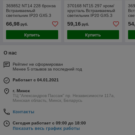
369852 NT14 228 бронза
370168 NT15 297 хром/
36
Встраиваемый
хрусталь Встраиваемый
Вс
светильник IP20 GX5.3
светильник IP20 GX5.3
све
50W 12V VINTAGE
50W 12V NEVIERA
50
66,98
59,16
54
руб.
руб.
Купить
Купить
О нас
Рейтинг не сформирован
Менее 5 отзывов за последний год
Работает с 04.01.2021
г. Минск
ТЦ "Александров Пассаж" пр. Независимости 117а,
Минская область, Минск, Беларусь
Контакты
Сегодня работает с 09:00 до 18:00
Показать весь график работы