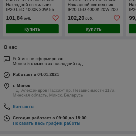
Накладной светильник
Накладной светильник
Нак
IP20 LED 4000K 20W 85-
IP20 LED 4000К 20W 200-
IP2
265V ORNATE
260V RECTE
26
101,84
102,20
99
руб.
руб.
Купить
Купить
О нас
Рейтинг не сформирован
Менее 5 отзывов за последний год
Работает с 04.01.2021
г. Минск
ТЦ "Александров Пассаж" пр. Независимости 117а,
Минская область, Минск, Беларусь
Контакты
Сегодня работает с 09:00 до 18:00
Показать весь график работы