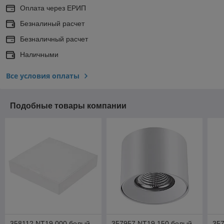
Оплата через ЕРИП
Безналиный расчет
Безналичный расчет
Наличными
Все условия оплаты
Подобные товары компании
358112 NT19 000 белый
357957 NT19 150 белый
35