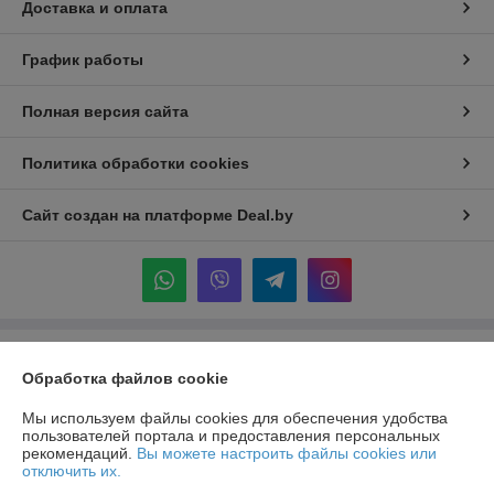
Доставка и оплата
График работы
Полная версия сайта
Политика обработки cookies
Сайт создан на платформе Deal.by
Информация для покупателя
Обработка файлов cookie
Индивидуальный предприниматель:
ИП Крук Сергей Иванович
г. Минск ул. Прушинских дом 6 , кв 133
Мы используем файлы cookies для обеспечения удобства
пользователей портала и предоставления персональных
Регистрационный номер ЕГР: 193513378
рекомендаций.
Вы можете настроить файлы cookies или
отключить их.
УНП: 193513378