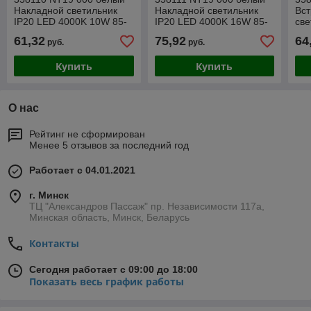
Накладной светильник
Накладной светильник
Вс
IP20 LED 4000K 10W 85-
IP20 LED 4000K 16W 85-
све
265V ORNATE
265V ORNATE
400
61,32
75,92
64
руб.
руб.
MO
Купить
Купить
О нас
Рейтинг не сформирован
Менее 5 отзывов за последний год
Работает с 04.01.2021
г. Минск
ТЦ "Александров Пассаж" пр. Независимости 117а,
Минская область, Минск, Беларусь
Контакты
Сегодня работает с 09:00 до 18:00
Показать весь график работы