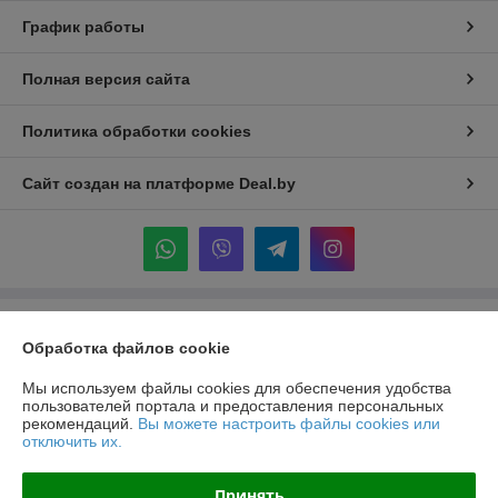
График работы
Полная версия сайта
Политика обработки cookies
Сайт создан на платформе Deal.by
Информация для покупателя
Обработка файлов cookie
Индивидуальный предприниматель:
ИП Крук Сергей Иванович
г. Минск ул. Прушинских дом 6 , кв 133
Мы используем файлы cookies для обеспечения удобства
пользователей портала и предоставления персональных
Регистрационный номер ЕГР: 193513378
рекомендаций.
Вы можете настроить файлы cookies или
отключить их.
УНП: 193513378
Регистрационный орган: Минский горисполком
Принять