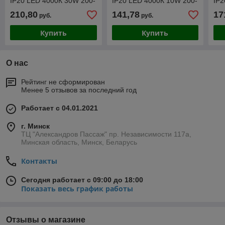
IP20 LED 4000К 30W 200-
IP20 LED 4000К 10W 200-
IP2
260V RECTE
260V RECTE
26
210,80
141,78
17
руб.
руб.
Купить
Купить
О нас
Рейтинг не сформирован
Менее 5 отзывов за последний год
Работает с 04.01.2021
г. Минск
ТЦ "Александров Пассаж" пр. Независимости 117а,
Минская область, Минск, Беларусь
Контакты
Сегодня работает с 09:00 до 18:00
Показать весь график работы
Отзывы о магазине