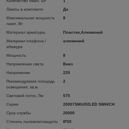
Количество ламп, шт
1
Лампы в комплекте
Да
Максимальная мощность
8
ламп, Вт
Материал арматуры
Пластик,Алюминий
Материал плафона /
алюминий
абажура
Мощность
8
Направление света
Вниз
Напряжение
220
Рекомендуемая площадь
2
освещения, кв.м.
Световой поток, Лм
575
Серия
20007SMU/02LED SWH/CH
Срок службы
20000
Степень пылевлагозащиты
IP20