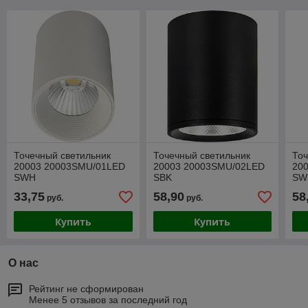
Точечный светильник
Точечный светильник
Точ
20003 20003SMU/01LED
20003 20003SMU/02LED
20
SWH
SBK
SW
33,75
58,90
58
руб.
руб.
Купить
Купить
О нас
Рейтинг не сформирован
Менее 5 отзывов за последний год