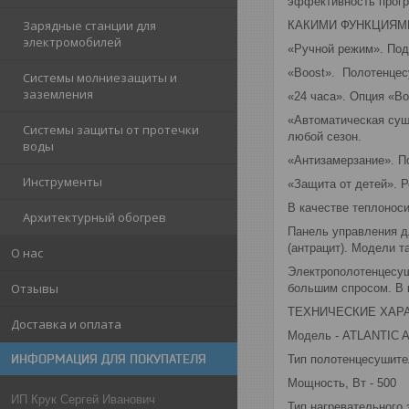
эффективность прог
Зарядные станции для
КАКИМИ ФУНКЦИЯМ
электромобилей
«Ручной режим». Под
«Boost». Полотенцес
Системы молниезащиты и
заземления
«24 часа». Опция «Bo
«Автоматическая суш
Системы защиты от протечки
любой сезон.
воды
«Антизамерзание». П
Инструменты
«Защита от детей». Р
В качестве теплонос
Архитектурный обогрев
Панель управления д
(антрацит). Модели 
О нас
Электрополотенцесуш
Отзывы
большим спросом. В 
ТЕХНИЧЕСКИЕ ХАР
Доставка и оплата
Модель - ATLANTIC 
ИНФОРМАЦИЯ ДЛЯ ПОКУПАТЕЛЯ
Тип полотенцесушите
Мощность, Вт - 500
ИП Крук Сергей Иванович
Тип нагревательного