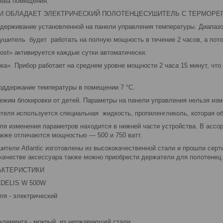
рева помещения.
И ОБЛАДАЕТ ЭЛЕКТРИЧЕСКИЙ ПОЛОТЕНЦЕСУШИТЕЛЬ С ТЕРМОРЕГ
держивание установленной на панели управления температуры. Диапазон
ушитель будет работать на полную мощность в течение 2 часов, а пото
ost» активируется каждые сутки автоматически.
ка». Прибор работает на среднем уровне мощности 2 часа 15 минут, что
оддержание температуры в помещении 7 °С.
ежим блокировки от детей. Параметры на панели управления нельзя изм
ителя используется специальная жидкость, пропиленгликоль, которая о
ля изменения параметров находится в нижней части устройства. В асс
также отличаются мощностью — 500 и 750 ватт.
ители Atlantic изготовлены из высококачественной стали и прошли сер
качестве аксессуара также можно приобрести держатели для полотенец.
АКТЕРИСТИКИ
ADELIS W 500W
ля - электрический
 элемента - мокрый, из нержавеющей стали