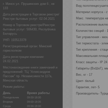
г. Минск ул. Прушинских дом 6 , кв
Вид полотенцесушите
133
Материал корпуса - с
Дата регистрации в Торговом реестре/
Макс. температура на
Реестре бытовых услуг: 02.04.2021
Расположение выключ
Номер в Торговом реестре/Реестре
бытовых услуг: 506430, Республика
Количество секций - 
Беларусь
Тип управления - ме
УНП: 193513378
Тип термостата - эле
Регистрационный орган: Минский
Тип крепления - стац
горисполком
Максимальная площад
Дата регистрации компании:
24.02.2021
Класс защиты - IP 24
Местонахождение книги замечаний и
Габариты (ВхШхГ), мм
предложений: ТЦ "Александров
Вес, кг - 17
Пассаж" пр. Независимости 117а,
Минская область
Цвет- белый
Режим работы:
Гарантия, лет- 5
День
Время работы
Производитель- Турц
Понедельник
09:00-18:00
Вторник
09:00-18:00
Среда
09:00-18:00