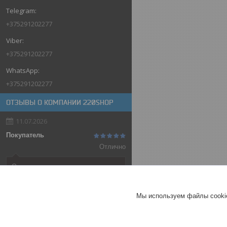
+375291202277
+375291202277
+375291202277
ОТЗЫВЫ О КОМПАНИИ 220SHOP
11.07.2026
Покупатель
Отлично
Оригинальные товары автоматов
ABB
Автоматический выключатель
Мы используем файлы cookie
ABB SH202-C32, 2P, 32А,
характеристика C, 6kA
ГЕРМАНИЯ