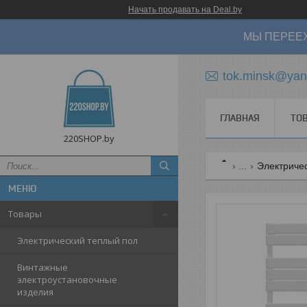
Начать продавать на Deal.by
МЫ ПЕРЕЕХ
tok.minsk@yan
ГЛАВНАЯ
ТО
220SHOP.by
...
Электриче
Товары
Электрический теплый пол
Винтажные
электроустановочные
изделия