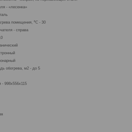
ля - «лесенка»
таль
грева помещения, ⁰C - 30
ателя - справа
10
ханический
ктронный
ионарный
ь обогрева, м2 - до 5
 - 998х556х115
ия