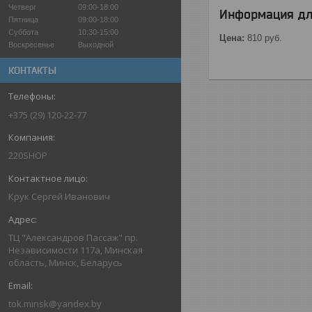
Четверг
09:00-18:00
Информация дл
Пятница
09:00-18:00
Суббота
10:30-15:00
Цена:
810
руб.
Воскресенье
Выходной
КОНТАКТЫ
+375 (29) 120-22-77
220SHOP
Крук Сергей Иванович
ТЦ "Александров Пассаж" пр.
Независимости 117а, Минская
область, Минск, Беларусь
tok.minsk@yandex.by