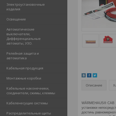
Электроустановочные
изделия
Освещение
Автоматические
выключатели,
Дифференциальные
автоматы, УЗО.
Релейная защита и
автоматика
Кабельная продукция
Монтажные коробки
Описание
Х
Кабельные наконечники,
соединители, сжимы, клеммы
Кабеленесущие системы
WÄRMEHAUS® CAB STA
установки непосредст
достичь равномерного
Распределительные щиты