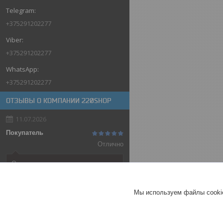
+375291202277
+375291202277
+375291202277
ОТЗЫВЫ О КОМПАНИИ 220SHOP
11.07.2026
Покупатель
Отлично
Оригинальные товары автоматов
ABB
Автоматический выключатель
Мы используем файлы cookie
ABB SH202-C32, 2P, 32А,
характеристика C, 6kA
ГЕРМАНИЯ