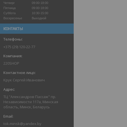
Четверг
09:00-18:00
Пятница
09:00-18:00
Суббота
10:30-15:00
Воскресенье
Выходной
КОНТАКТЫ
+375 (29) 120-22-77
220SHOP
Крук Сергей Иванович
ТЦ "Александров Пассаж" пр.
Независимости 117а, Минская
область, Минск, Беларусь
tok.minsk@yandex.by