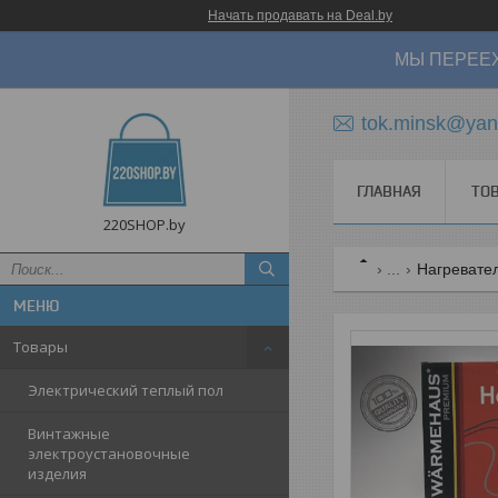
Начать продавать на Deal.by
МЫ ПЕРЕЕХ
tok.minsk@yan
ГЛАВНАЯ
ТО
220SHOP.by
...
Нагревате
Товары
Электрический теплый пол
Винтажные
электроустановочные
изделия