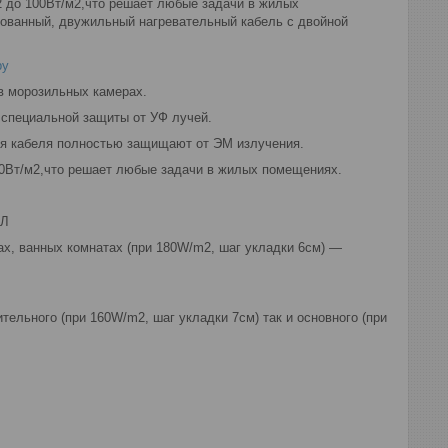
 до 100Вт/м2,что решает любые задачи в жилых
рованный, двужильный нагревательный кабель с двойной
by
 в морозильных камерах.
 специальной защиты от УФ лучей.
ия кабеля полностью защищают от ЭМ излучения.
10Вт/м2,что решает любые задачи в жилых помещениях.
ОЛ
х, ванных комнатах (при 180W/m2, шаг укладки 6см) ―
ельного (при 160W/m2, шаг укладки 7см) так и основного (при