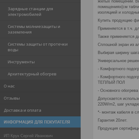
жилых помещений. Вы
помещениях(см табли
Зарядные станции для
изоляцией и холодны
электромобилей
Купить продукцию фи
Системы молниезащиты и
Применяется в т.ч. д
заземления
Также применяется д
Системы защиты от протечки
Сплошной экран из а
воды
Выбирая ширину шага
Универсальное решен
Инструменты
- Комфортного подог
Архитектурный обогрев
- Комфортного подог
ТЕПЛЫЙ ПОЛ
О нас
- Основного обогрева
Отзывы
Допускается использо
220W/m2, шаг укладки
Доставка и оплата
*- монтаж кабеля в с
Гарантия 20лет.
ИНФОРМАЦИЯ ДЛЯ ПОКУПАТЕЛЯ
Продукция сертифици
ИП Крук Сергей Иванович