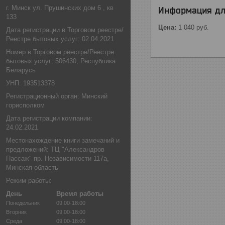
г. Минск ул. Прушинских дом 6 , кв
Информация дл
133
Цена:
1 040
руб.
Дата регистрации в Торговом реестре/
Реестре бытовых услуг: 02.04.2021
Номер в Торговом реестре/Реестре
бытовых услуг: 506430, Республика
Беларусь
УНП: 193513378
Регистрационный орган: Минский
горисполком
Дата регистрации компании:
24.02.2021
Местонахождение книги замечаний и
предложений: ТЦ "Александров
Пассаж" пр. Независимости 117а,
Минская область
Режим работы:
День
Время работы
Понедельник
09:00-18:00
Вторник
09:00-18:00
Среда
09:00-18:00