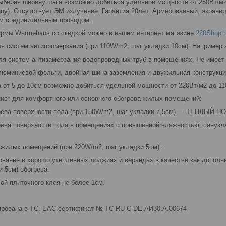
бирая ширину шага возможно добиться удельной мощности от 250Вт/м2
цу). Отсутствует ЭМ излучение. Гарантия 20лет. Армированный, экрани
м соединительным проводом.
рмы Warmehaus со скидкой можно в нашем интернет магазине
220Shop.
ля систем антипромерзания (при 110W/m2, шаг укладки 10см). Например
ля систем антизамерзания водопроводных труб в помещениях. Не имеет
люминиевой фольги, двойная шина заземления и двужильная конструкц
 от 5 до 10см возможно добиться удельной мощности от 220Вт/м2 до 1
ие* для комфортного или основного обогрева жилых помещений:
рева поверхности пола (при 150W/m2, шаг укладки 7,5см) ― ТЕПЛЫЙ П
рева поверхности пола в помещениях с повышенной влажностью, санузла
 жилых помещений (при 220W/m2, шаг укладки 5см) .
вание в хорошо утепленных лоджиях и верандах в качестве как дополнит
 5см) обогрева.
лой плиточного клея не более 1см.
рована в ТС. ЕАС сертификат № TC RU C-DE.АИ30.А.00674