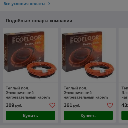
Все условия оплаты
Подобные товары компании
Теплый пол.
Теплый пол.
Теп
Электрический
Электрический
Эле
нагревательный кабель
нагревательный кабель
наг
ECOFLOOR 23 ADSV
ECOFLOOR 23 ADSV
EC
309
361
43
руб.
руб.
18420 - 420Вт - 24,0м/п
18520 - 520Вт - 28,4м/п
186
Купить
Купить