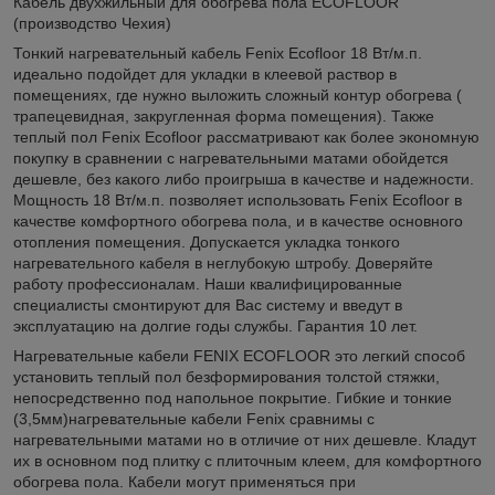
Кабель двухжильный для обогрева пола ECOFLOOR
(производство Чехия)
Тонкий нагревательный кабель Fenix Ecofloor 18 Вт/м.п.
идеально подойдет для укладки в клеевой раствор в
помещениях, где нужно выложить сложный контур обогрева (
трапецевидная, закругленная форма помещения). Также
теплый пол Fenix Ecofloor рассматривают как более экономную
покупку в сравнении с нагревательными матами обойдется
дешевле, без какого либо проигрыша в качестве и надежности.
Мощность 18 Вт/м.п. позволяет использовать Fenix Ecofloor в
качестве комфортного обогрева пола, и в качестве основного
отопления помещения. Допускается укладка тонкого
нагревательного кабеля в неглубокую штробу. Доверяйте
работу профессионалам. Наши квалифицированные
специалисты смонтируют для Вас систему и введут в
эксплуатацию на долгие годы службы. Гарантия 10 лет.
Нагревательные кабели FENIX ECOFLOOR это легкий способ
установить теплый пол безформирования толстой стяжки,
непосредственно под напольное покрытие. Гибкие и тонкие
(3,5мм)нагревательные кабели Fenix сравнимы с
нагревательными матами но в отличие от них дешевле. Кладут
их в основном под плитку с плиточным клеем, для комфортного
обогрева пола. Кабели могут применяться при