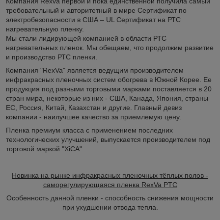
Компания Rexva первой и пока единственной получила самый
требовательный и авторитетный в мире Сертификат по
электробезопасности в США – UL Сертификат на РТС
нагревательную пленку.
Мы стали лидирующей компанией в области РТС
нагревательных пленок. Мы обещаем, что продолжим развитие
и производство РТС пленки.
Компания "RexVa" является ведущим производителем
инфракрасных пленочных систем обогрева в Южной Корее. Ее
продукция под разными торговыми марками поставляется в 20
стран мира, некоторые из них - США, Канада, Япония, страны
ЕС, Россия, Китай, Казахстан и другие. Главный девиз
компании - наилучшее качество за приемлемую цену.
Пленка премиум класса с применением последних
технологических улучшений, выпускается производителем под
торговой маркой "XiCA".
Новинка на рынке инфракрасных пленочных тёплых полов -
саморегулирующаяся пленка RexVa PTC
Особенность данной пленки - способность снижения мощности
при ухудшении отвода тепла.