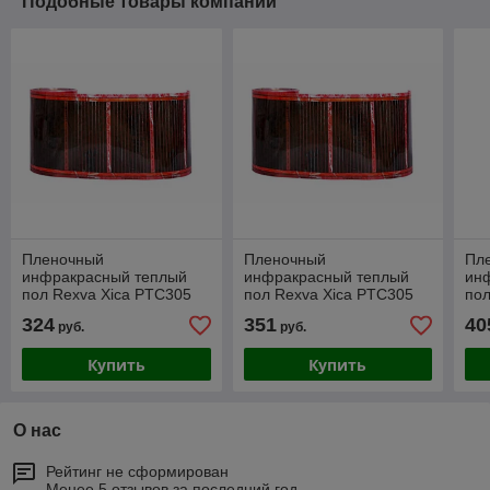
Подобные товары компании
Пленочный
Пленочный
Пл
инфракрасный теплый
инфракрасный теплый
ин
пол Rexva Xica PTC305
пол Rexva Xica PTC305
пол
(Саморегулирующийся)
(Саморегулирующийся)
(С
324
351
40
руб.
руб.
6.0 м2 (ширина 50см)
6.5 м2 (ширина 50см)
7.5
Купить
Купить
О нас
Рейтинг не сформирован
Менее 5 отзывов за последний год