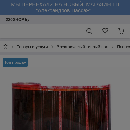
МЫ ПЕРЕЕХАЛИ НА НОВЫЙ МАГАЗИН ТЦ
"Александров Пассаж"
220SHOP.by
Товары и услуги
Электрический теплый пол
Плено
Топ продаж