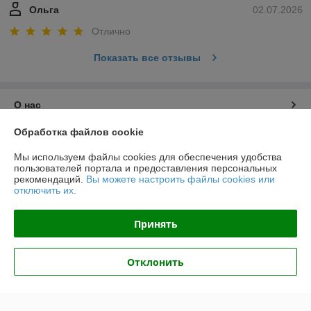
Ольга
02.07.2026
Отлично
Показать все отзывы
О нас
Обработка файлов cookie
Контакты
Мы используем файлы cookies для обеспечения удобства
пользователей портала и предоставления персональных
Доставка и оплата
рекомендаций.
Вы можете настроить файлы cookies или
отключить их.
График работы
Принять
Полная версия сайта
Отклонить
Политика обработки cookies
Сайт создан на платформе Deal.by