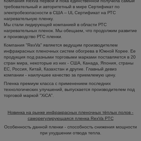
Компания Rexva первой и пока единственной получила самый
требовательный и авторитетный в мире Сертификат по
электробезопасности в США – UL Сертификат на РТС
нагревательную пленку.
Мы стали лидирующей компанией в области РТС
нагревательных пленок. Мы обещаем, что продолжим развитие
и производство РТС пленки.
Компания "RexVa" является ведущим производителем
инфракрасных пленочных систем обогрева в Южной Корее. Ее
продукция под разными торговыми марками поставляется в 20
стран мира, некоторые из них - США, Канада, Япония, страны
ЕС, Россия, Китай, Казахстан и другие. Главный девиз
компании - наилучшее качество за приемлемую цену.
Пленка премиум класса с применением последних
технологических улучшений, выпускается производителем под
торговой маркой "XiCA".
Новинка на рынке инфракрасных пленочных тёплых полов -
саморегулирующаяся пленка RexVa PTC
Особенность данной пленки - способность снижения мощности
при ухудшении отвода тепла.