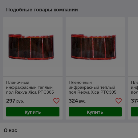
Подобные товары компании
Пленочный
Пленочный
Пл
инфракрасный теплый
инфракрасный теплый
ин
пол Rexva Xica PTC305
пол Rexva Xica PTC305
пол
(Саморегулирующийся)
(Саморегулирующийся)
(С
297
324
37
руб.
руб.
5.5 м2 (ширина 50см)
6.0 м2 (ширина 50см)
7.0
Купить
Купить
О нас