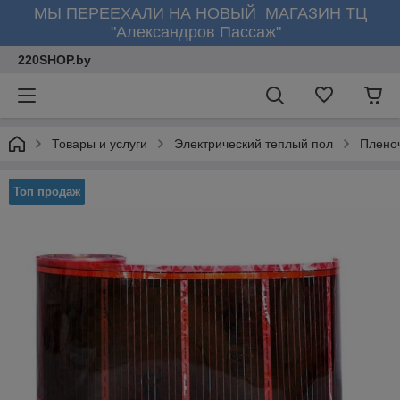
МЫ ПЕРЕЕХАЛИ НА НОВЫЙ МАГАЗИН ТЦ
"Александров Пассаж"
220SHOP.by
Товары и услуги
Электрический теплый пол
Плено
Топ продаж