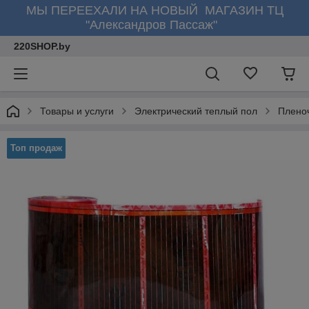
МЫ ПЕРЕЕХАЛИ НА НОВЫЙ МАГАЗИН ТЦ
"Александров Пассаж"
220SHOP.by
Товары и услуги
Электрический теплый пол
Плено
Топ продаж