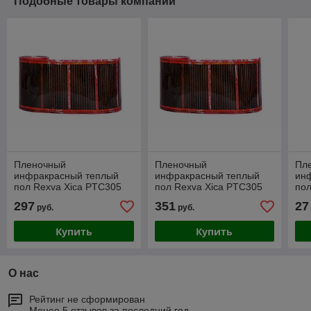
Подобные товары компании
Пленочный
Пленочный
Пл
инфракрасный теплый
инфракрасный теплый
ин
пол Rexva Xica PTC305
пол Rexva Xica PTC305
пол
(Саморегулирующийся)
(Саморегулирующийся)
(С
297
351
27
руб.
руб.
5.5 м2 (ширина 50см)
6.5 м2 (ширина 50см)
0.5
Купить
Купить
О нас
Рейтинг не сформирован
Менее 5 отзывов за последний год