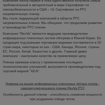
Компания Rexva первой и пока единственной получила самый
требовательный и авторитетный в мире Сертификат по
электробезопасности в США – UL Сертификат на РТС
нагревательную пленку.
Мы стали лидирующей компанией в области РТС
нагревательных пленок. Мы обещаем, что продолжим развитие
и производство РТС пленки.
Компания "RexVa" является ведущим производителем
инфракрасных пленочных систем обогрева в Южной Корее. Ее
продукция под разными торговыми марками поставляется в 20
стран мира, некоторые из них - США, Канада, Япония, страны
ЕС, Россия, Китай, Казахстан и другие. Главный девиз
компании - наилучшее качество за приемлемую цену.
Пленка премиум класса с применением последних
технологических улучшений, выпускается производителем под
торговой маркой "XiCA".
Новинка на рынке инфракрасных пленочных тёплых полов -
саморегулирующаяся пленка RexVa PTC
Особенность данной пленки - способность снижения мощности
при ухудшении отвода тепла.