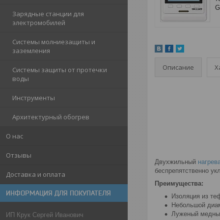
G
Зарядные станции для
электромобилей
Системы молниезащиты и
заземления
Описание
Х
Системы защиты от протечки
воды
Инструменты
Архитектурный обогрев
О нас
Отзывы
Двухжильный
нагрев
беспрепятственно ук
Доставка и оплата
Преимущества:
ИНФОРМАЦИЯ ДЛЯ ПОКУПАТЕЛЯ
Изоляция из те
Небольшой диам
Луженый медный
ИП Крук Сергей Иванович