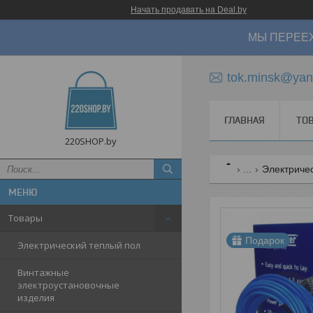
Начать продавать на Deal.by
МЫ ПЕРЕЕХ
tok.minsk@yan
ГЛАВНАЯ
ТО
220SHOP.by
...
Электриче
Товары
Подарок
Электрический теплый пол
Винтажные
электроустановочные
изделия