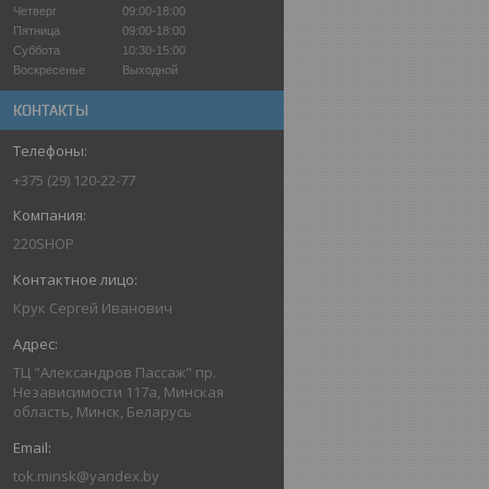
Четверг
09:00-18:00
Пятница
09:00-18:00
Суббота
10:30-15:00
Воскресенье
Выходной
КОНТАКТЫ
+375 (29) 120-22-77
220SHOP
Крук Сергей Иванович
ТЦ "Александров Пассаж" пр.
Независимости 117а, Минская
область, Минск, Беларусь
tok.minsk@yandex.by