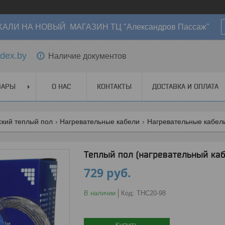
АЛИ НА НОВЫЙ МАГАЗИН ТЦ "Александров Пассаж"
dex.by
Наличие документов
ВАРЫ
О НАС
КОНТАКТЫ
ДОСТАВКА И ОПЛАТА
ский теплый пол
Нагревательные кабели
Нагревательные кабели
Теплый пол (нагревательный ка
729
руб.
В наличии
Код:
THC20-98
Купить