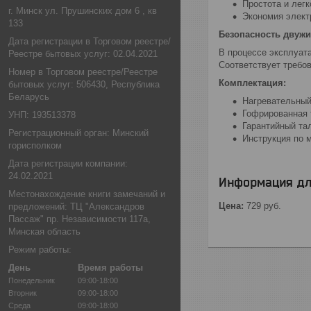
Простота и легк
г. Минск ул. Прушинских дом 6 , кв
Экономия элект
133
Безопасность двужи
Дата регистрации в Торговом реестре/
В процессе эксплуат
Реестре бытовых услуг: 02.04.2021
Соответствует требо
Номер в Торговом реестре/Реестре
Комплектация:
бытовых услуг: 506430, Республика
Беларусь
Нагревательный
Гофрированная 
УНП: 193513378
Гарантийный та
Регистрационный орган: Минский
Инструкция по 
горисполком
Дата регистрации компании:
24.02.2021
Информация дл
Местонахождение книги замечаний и
Цена:
729
руб.
предложений: ТЦ "Александров
Пассаж" пр. Независимости 117а,
Минская область
Режим работы:
День
Время работы
Понедельник
09:00-18:00
Вторник
09:00-18:00
Среда
09:00-18:00