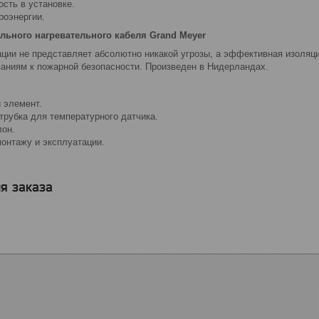
ость в установке.
роэнергии.
льного нагревательного кабеля Grand Meyer
ации не представляет абсолютно никакой угрозы, а эффективная изоляц
ваниям к пожарной безопасности. Произведен в Нидерландах.
 элемент.
трубка для температурного датчика.
лон.
монтажу и эксплуатации.
я заказа