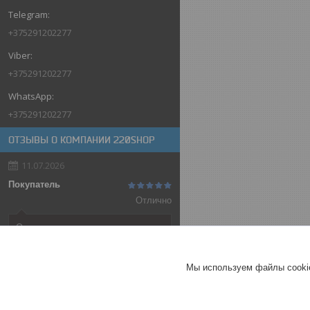
+375291202277
+375291202277
+375291202277
ОТЗЫВЫ О КОМПАНИИ 220SHOP
11.07.2026
Покупатель
Отлично
Оригинальные товары автоматов
ABB
Автоматический выключатель
Мы используем файлы cookie
ABB SH202-C32, 2P, 32А,
характеристика C, 6kA
ГЕРМАНИЯ