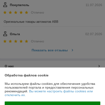
Покупатель
11.07.2026
Отлично
Оригинальные товары автоматов ABB
Ольга
02.07.2026
Отлично
Показать все отзывы
О нас
Обработка файлов cookie
Контакты
Мы используем файлы cookies для обеспечения удобства
пользователей портала и предоставления персональных
Доставка и оплата
рекомендаций.
Вы можете настроить файлы cookies или
отключить их.
График работы