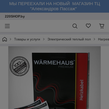
МЫ ПЕРЕЕХАЛИ НА НОВЫЙ МАГАЗИН ТЦ
"Александров Пассаж"
220SHOP.by
Товары и услуги
Электрический теплый пол
Нагре