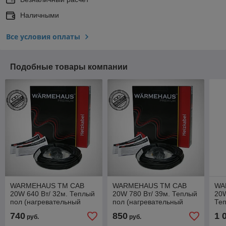
Наличными
Все условия оплаты
Подобные товары компании
WARMEHAUS TM CAB
WARMEHAUS TM CAB
WA
20W 640 Вт/ 32м. Теплый
20W 780 Вт/ 39м. Теплый
20W
пол (нагревательный
пол (нагревательный
Те
кабель)
кабель)
(на
740
850
1 
руб.
руб.