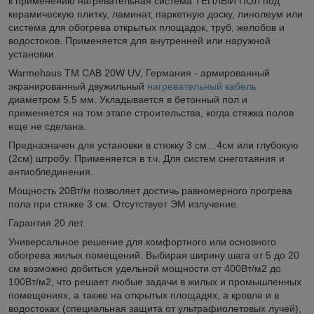
к применению нагревательная система ТЕПЛЫЙ ПОЛ под
керамическую плитку, ламинат, паркетную доску, линолеум или
система для обогрева открытых площадок, труб, желобов и
водостоков. Применяется для внутренней или наружной
установки.
Warmehaus TM CAB 20W UV, Германия - армированный
экранированный двужильный
нагревательный кабель
диаметром 5.5 мм. Укладывается в бетонный пол и
применяется на том этапе строительства, когда стяжка полов
еще не сделана.
Предназначен для установки в стяжку 3 см…4см или глубокую
(2см) штробу. Применяется в т.ч. Для систем снеготаяния и
антиоблединения.
Мощность 20Вт/м позволяет достичь равномерного прогрева
пола при стяжке 3 см. Отсутствует ЭМ излучение.
Гарантия 20 лет.
Универсальное решение для комфортного или основного
обогрева жилых помещений. Выбирая ширину шага от 5 до 20
см возможно добиться удельной мощности от 400Вт/м2 до
100Вт/м2, что решает любые задачи в жилых и промышленных
помещениях, а также на открытых площадях, а кровле и в
водостоках (специальная защита от ультрафиолетовых лучей),