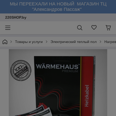
МЫ ПЕРЕЕХАЛИ НА НОВЫЙ МАГАЗИН ТЦ
"Александров Пассаж"
220SHOP.by
Товары и услуги
Электрический теплый пол
Нагре