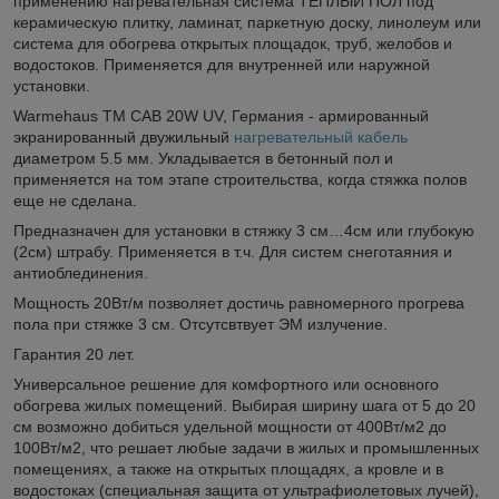
применению нагревательная система ТЕПЛЫЙ ПОЛ под
керамическую плитку, ламинат, паркетную доску, линолеум или
система для обогрева открытых площадок, труб, желобов и
водостоков. Применяется для внутренней или наружной
установки.
Warmehaus TM CAB 20W UV, Германия - армированный
экранированный двужильный
нагревательный кабель
диаметром 5.5 мм. Укладывается в бетонный пол и
применяется на том этапе строительства, когда стяжка полов
еще не сделана.
Предназначен для установки в стяжку 3 см…4см или глубокую
(2см) штрабу. Применяется в т.ч. Для систем снеготаяния и
антиоблединения.
Мощность 20Вт/м позволяет достичь равномерного прогрева
пола при стяжке 3 см. Отсутсвтвует ЭМ излучение.
Гарантия 20 лет.
Универсальное решение для комфортного или основного
обогрева жилых помещений. Выбирая ширину шага от 5 до 20
см возможно добиться удельной мощности от 400Вт/м2 до
100Вт/м2, что решает любые задачи в жилых и промышленных
помещениях, а также на открытых площадях, а кровле и в
водостоках (специальная защита от ультрафиолетовых лучей),