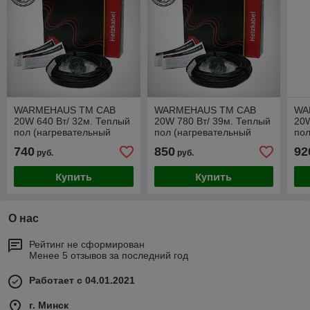
WARMEHAUS TM CAB
WARMEHAUS TM CAB
WA
20W 640 Вт/ 32м. Теплый
20W 780 Вт/ 39м. Теплый
20W
пол (нагревательный
пол (нагревательный
пол
кабель)
кабель)
каб
740
850
92
руб.
руб.
Купить
Купить
О нас
Рейтинг не сформирован
Менее 5 отзывов за последний год
Работает с 04.01.2021
г. Минск