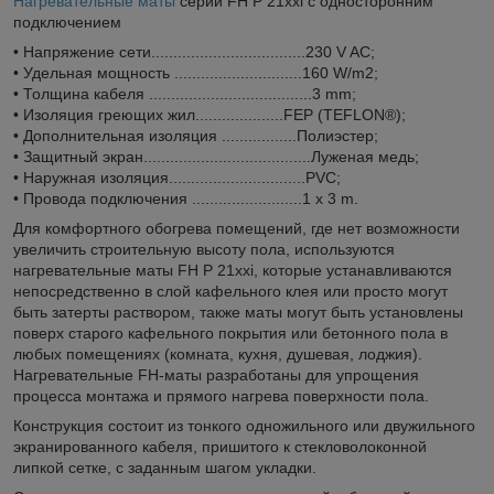
Нагревательные маты
серии FH P 21xxi с односторонним
подключением
• Напряжение сети...................................230 V AC;
• Удельная мощность .............................160 W/m2;
• Толщина кабеля .....................................3 mm;
• Изоляция греющих жил....................FEP (TEFLON®);
• Дополнительная изоляция .................Полиэстер;
• Защитный экран......................................Луженая медь;
• Наружная изоляция...............................PVC;
• Провода подключения .........................1 x 3 m.
Для комфортного обогрева помещений, где нет возможности
увеличить строительную высоту пола, используются
нагревательные маты FH P 21xxi, которые устанавливаются
непосредственно в слой кафельного клея или просто могут
быть затерты раствором, также маты могут быть установлены
поверх старого кафельного покрытия или бетонного пола в
любых помещениях (комната, кухня, душевая, лоджия).
Нагревательные FH-маты разработаны для упрощения
процесса монтажа и прямого нагрева поверхности пола.
Конструкция состоит из тонкого одножильного или двужильного
экранированного кабеля, пришитого к стекловолоконной
липкой сетке, с заданным шагом укладки.