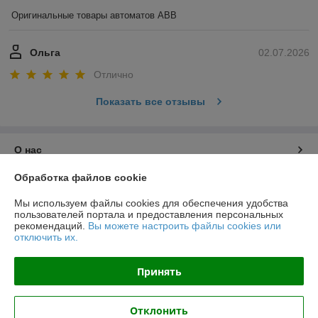
Оригинальные товары автоматов ABB
Ольга
02.07.2026
Отлично
Показать все отзывы
О нас
Обработка файлов cookie
Контакты
Мы используем файлы cookies для обеспечения удобства
пользователей портала и предоставления персональных
Доставка и оплата
рекомендаций.
Вы можете настроить файлы cookies или
отключить их.
График работы
Принять
Полная версия сайта
Отклонить
Политика обработки cookies