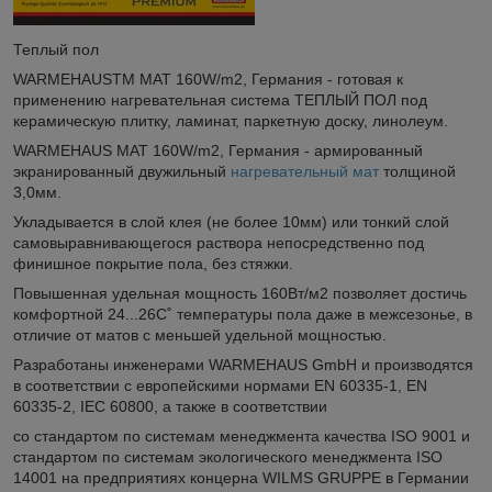
Теплый пол
WARMEHAUSTM MAT 160W/m2, Германия - готовая к
применению нагревательная система ТЕПЛЫЙ ПОЛ под
керамическую плитку, ламинат, паркетную доску, линолеум.
WARMEHAUS MAT 160W/m2, Германия - армированный
экранированный двужильный
нагревательный мат
толщиной
3,0мм.
Укладывается в слой клея (не более 10мм) или тонкий слой
самовыравнивающегося раствора непосредственно под
финишное покрытие пола, без стяжки.
Повышенная удельная мощность 160Вт/м2 позволяет достичь
комфортной 24...26С˚ температуры пола даже в межсезонье, в
отличие от матов с меньшей удельной мощностью.
Разработаны инженерами WARMEHAUS GmbH и производятся
в соответствии с европейскими нормами EN 60335-1, EN
60335-2, IEC 60800, а также в соответствии
со стандартом по системам менеджмента качества ISO 9001 и
стандартом по системам экологического менеджмента ISO
14001 на предприятиях концерна WILMS GRUPPE в Германии