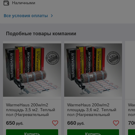
Наличными
Все условия оплаты
Подобные товары компании
WarmeHaus 200w/m2
WarmeHaus 200w/m2
Wa
площадь 3,5 м2. Теплый
площадь 3,6 м2. Теплый
пло
пол (Нагревательный
пол (Нагревательный
пол
мат)
мат)
мат
650
660
70
руб.
руб.
Купить
Купить