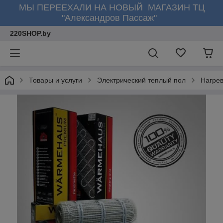
МЫ ПЕРЕЕХАЛИ НА НОВЫЙ МАГАЗИН ТЦ
"Александров Пассаж"
220SHOP.by
Товары и услуги
Электрический теплый пол
Нагре