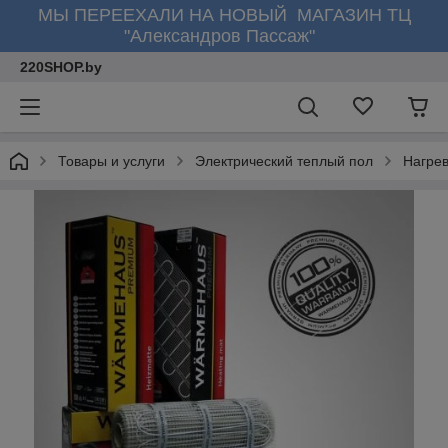
МЫ ПЕРЕЕХАЛИ НА НОВЫЙ МАГАЗИН ТЦ
"Александров Пассаж"
220SHOP.by
Товары и услуги
Электрический теплый пол
Нагре