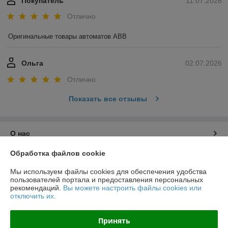
Покупатель
11.07.2026
Отлично
Оригинальные товары автоматов ABB
Ольга
02.07.2026
Отлично
Показать все отзывы
О нас
Обработка файлов cookie
Контакты
Мы используем файлы cookies для обеспечения удобства
пользователей портала и предоставления персональных
Доставка и оплата
рекомендаций.
Вы можете настроить файлы cookies или
отключить их.
График работы
Принять