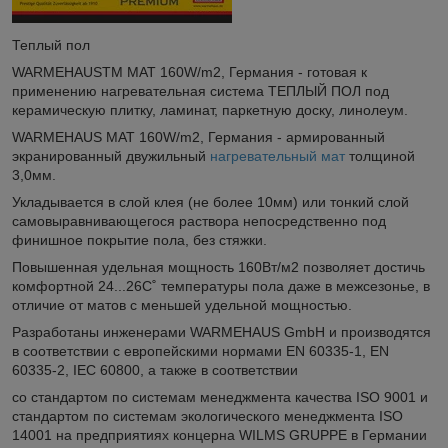
Теплый пол
WARMEHAUSTM MAT 160W/m2, Германия - готовая к
применению нагревательная система ТЕПЛЫЙ ПОЛ под
керамическую плитку, ламинат, паркетную доску, линолеум.
WARMEHAUS MAT 160W/m2, Германия - армированный
экранированный двужильный
нагревательный мат
толщиной
3,0мм.
Укладывается в слой клея (не более 10мм) или тонкий слой
самовыравнивающегося раствора непосредственно под
финишное покрытие пола, без стяжки.
Повышенная удельная мощность 160Вт/м2 позволяет достичь
комфортной 24...26С˚ температуры пола даже в межсезонье, в
отличие от матов с меньшей удельной мощностью.
Разработаны инженерами WARMEHAUS GmbH и производятся
в соответствии с европейскими нормами EN 60335-1, EN
60335-2, IEC 60800, а также в соответствии
со стандартом по системам менеджмента качества ISO 9001 и
стандартом по системам экологического менеджмента ISO
14001 на предприятиях концерна WILMS GRUPPE в Германии