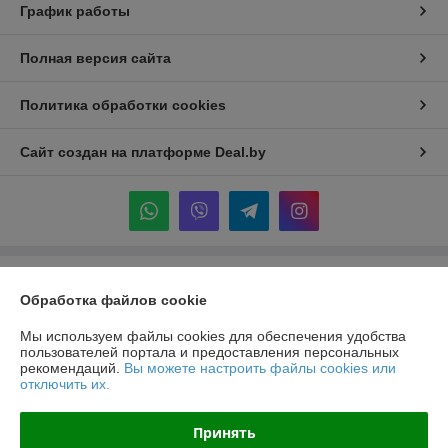
График работы
Полная версия сайта
Политика обработки cookies
Сайт создан на платформе Deal.by
Информация для покупателя
Обработка файлов cookie
Индивидуальный предприниматель:
ИП Крук Сергей Иванович
г. Минск ул. Прушинских дом 6 , кв 133
Мы используем файлы cookies для обеспечения удобства
пользователей портала и предоставления персональных
Регистрационный номер ЕГР: 193513378
рекомендаций.
Вы можете настроить файлы cookies или
отключить их.
УНП: 193513378
Регистрационный орган: Минский горисполком
Принять